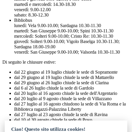
martedì e mercoledì: 14.30-18.30
venerdì: 9.00-12.00
sabato: 8.30-12.30
Bibliobus
lunedì: Vela 9.00-10.00; Sardagna 10.30-11.30
martedì: San Giuseppe 9.00-10.00; Spini 10.30-11.30
mercoledì: Solteri 9.00-10.00; Cristo Re: 10.30-11.30
giovedì: Solteri 9.00-10.00; Vigolo Baselga 10.30-11.30;
Sardagna 18.00-19.00
venerdì: San Giuseppe 9.00-10.00; Valsorda 10.30-11.30
Di seguito le chiusure estive:
dal 22 giugno al 19 luglio chiude le sede di Sopramonte
dal 29 giugno al 19 luglio chiude la sede di Mattarello
dal 29 giugno al 26 luglio chiude la sede di Clarina
dal 6 al 26 luglio chiude la sede di Gardolo
dal 20 luglio al 16 agosto chiude la sede dell'Argentario
dal 20 luglio al 9 agosto chiude la sede di Villazzano
dal 27 luglio al 16 agosto chiudono la sede di Via Roma e la
Biblioteca ragazzi-Palazzina Liberty
dal 27 luglio al 23 agosto chiude la sede di Ravina
dal 10 al 30 agosto chiude la sede di Povo
dal 10 agosto al 6 settembre chiude la sede di Meano
Ciao! Questo sito utilizza cookies!