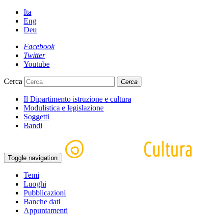
Ita
Eng
Deu
Facebook
Twitter
Youtube
Cerca
Cerca
Il Dipartimento istruzione e cultura
Modulistica e legislazione
Soggetti
Bandi
Toggle navigation
Temi
Luoghi
Pubblicazioni
Banche dati
Appuntamenti