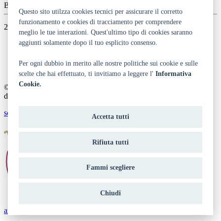
Biblioteca comunale di Trento
Questo sito utilzza cookies tecnici per assicurare il corretto
funzionamento e cookies di tracciamento per comprendere
27/05/2026
meglio le tue interazioni. Quest'ultimo tipo di cookies saranno
aggiunti solamente dopo il tuo esplicito consenso.
Dichiarazione di accessibilità
Privacy
Note legali e crediti
Per ogni dubbio in merito alle nostre politiche sui cookie e sulle
Art Bonus
scelte che hai effettuato, ti invitiamo a leggere l'
Informativa
Cookie.
© 2014 - 2026 TrentinoCultura - Ideazione e coordinamento a cura
del Dipartimento Cultura, Turismo, Promozione e Sport
scrivi alla redazione
Accetta tutti
Rifiuta tutti
Fammi scegliere
Chiudi
aree riservate operatori