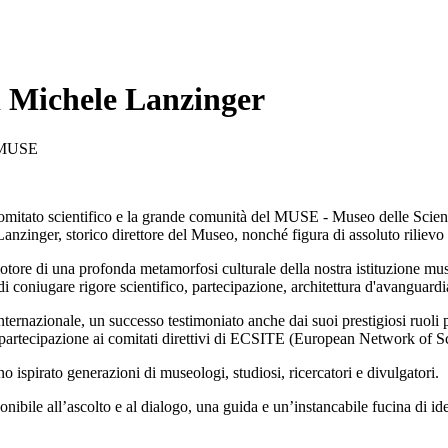
i Michele Lanzinger
el MUSE
 Comitato scientifico e la grande comunità del MUSE - Museo delle Scienze
anzinger, storico direttore del Museo, nonché figura di assoluto rilievo
otore di una profonda metamorfosi culturale della nostra istituzione mus
oniugare rigore scientifico, partecipazione, architettura d'avanguardia e 
ternazionale, un successo testimoniato anche dai suoi prestigiosi ruoli p
partecipazione ai comitati direttivi di ECSITE (European Network o
no ispirato generazioni di museologi, studiosi, ricercatori e divulgatori.
onibile all’ascolto e al dialogo, una guida e un’instancabile fucina di i