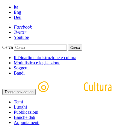
Ita
Eng
Deu
Facebook
Twitter
Youtube
Cerca
Cerca
Il Dipartimento istruzione e cultura
Modulistica e legislazione
Soggetti
Bandi
Toggle navigation
Temi
Luoghi
Pubblicazioni
Banche dati
Appuntamenti