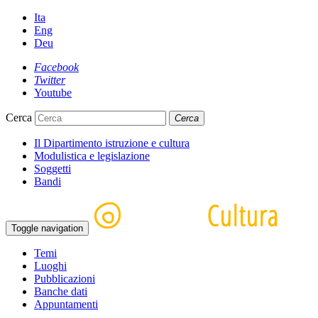
Ita
Eng
Deu
Facebook
Twitter
Youtube
Cerca
Cerca
Il Dipartimento istruzione e cultura
Modulistica e legislazione
Soggetti
Bandi
Toggle navigation
Temi
Luoghi
Pubblicazioni
Banche dati
Appuntamenti