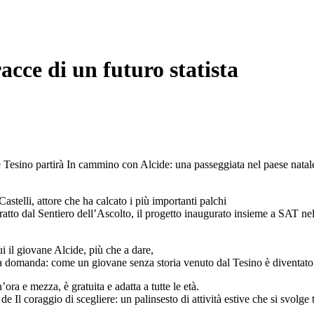
acce di un futuro statista
Tesino partirà In cammino con Alcide: una passeggiata nel paese natale de
stelli, attore che ha calcato i più importanti palchi
 tratto dal Sentiero dell’Ascolto, il progetto inaugurato insieme a SAT n
ui il giovane Alcide, più che a dare,
una domanda: come un giovane senza storia venuto dal Tesino è diventat
ora e mezza, è gratuita e adatta a tutte le età.
 Il coraggio di scegliere: un palinsesto di attività estive che si svolge tr