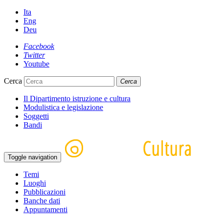
Ita
Eng
Deu
Facebook
Twitter
Youtube
Cerca
Cerca
Il Dipartimento istruzione e cultura
Modulistica e legislazione
Soggetti
Bandi
Toggle navigation
Temi
Luoghi
Pubblicazioni
Banche dati
Appuntamenti