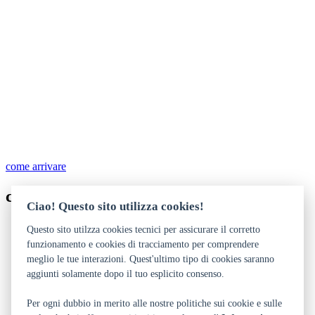
come arrivare
contatti
Ciao! Questo sito utilizza cookies!
0464 438887
Questo sito utilzza cookies tecnici per assicurare il corretto
info@mart.trento.it
funzionamento e cookies di tracciamento per comprendere
http://www.mart.tn.it/
meglio le tue interazioni. Quest'ultimo tipo di cookies saranno
aggiunti solamente dopo il tuo esplicito consenso.
Dichiarazione di accessibilità
Privacy
Note legali e crediti
Per ogni dubbio in merito alle nostre politiche sui cookie e sulle
Art Bonus