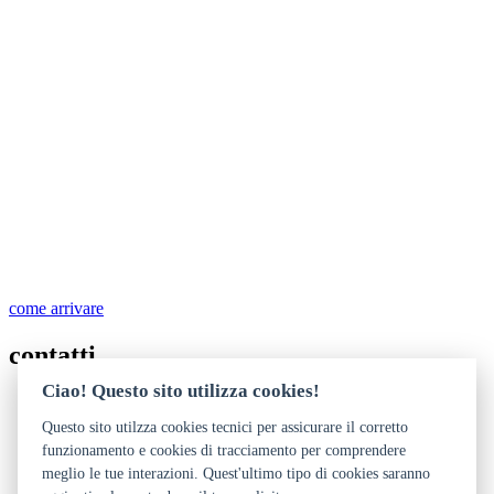
come arrivare
contatti
Ciao! Questo sito utilizza cookies!
+39 0461 233770
+39 0461 239497
Questo sito utilzza cookies tecnici per assicurare il corretto
info@buonconsiglio.it
funzionamento e cookies di tracciamento per comprendere
http://www.buonconsiglio.it
meglio le tue interazioni. Quest'ultimo tipo di cookies saranno