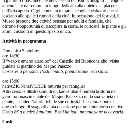
Il giardino rinascimentale del Castello del Buonconsiglio – “vago e
ameno” – è da sempre un luogo dedicato alla quiete e al piacere
dell’aria aperta. Oggi, come un tempo, accoglie i visitatori che si
lasciano alle spalle i rumori della città. In occasione del festival, il
Museo propone due attività pensate per adulti e famiglie, che
offrono l’opportunità di riscoprire la storia, le curiosità, le piante e gli
aromi custoditi in questo spazio unico.
Attività in programma
Domenica 5 ottobre:
ore 14:30
Il “vago e ameno giardino” del Castello del Buonconsiglio: visita
guidata al giardino del Magno Palazzo
Costo 3€ a persona. Posti limitati, prenotazione necessaria.
ore 15:00
narrAZIONInelVERDE (attività per famiglie)
Attraverso le illustrazioni di un kamishibai è narrata la storia del
giardino rinascimentale del Magno Palazzo, con la sua varietà di
piante, i sentieri ‘labirintici’, le sue curiosità. L’esplorazione di
questo luogo di svago diventa occasione per un laboratorio creativo.
Costo 8€ a nucleo familiare. Posti limitati,
prenotazione necessaria.
Costi