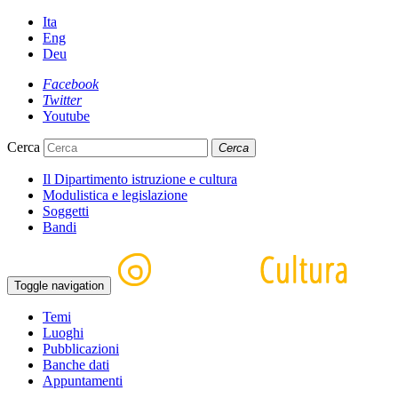
Ita
Eng
Deu
Facebook
Twitter
Youtube
Cerca
Cerca
Il Dipartimento istruzione e cultura
Modulistica e legislazione
Soggetti
Bandi
Toggle navigation
Temi
Luoghi
Pubblicazioni
Banche dati
Appuntamenti