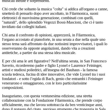
musicali inedite e sorprendenti.
Chi crede che soltanto la musica "colta" si addica all'organo a canne,
smetterà di pensarlo dopo aver ascoltato, in Filarmonica, suoni
elettronici di nuovissima generazione, combinati con quelli,
"naturali", dello splendido Vegezzi Bossi-Mascioni, che ci è tanto
invidiato dai colleghi italiani.
Chi ama il confronto di opinioni, apprezzerà, in Filarmonica,
l'organo accostato al pianoforte, in una serata a due nella quale uno
stesso tema sarà affrontato da due notissimi improvvisatori, i quali lo
osserveranno da opposte angolazioni, dando vita a creazioni
antitetiche, a partire da una stessa idea musicale.
E per chi ama le arti figurative? Nell'ultima serata, in San Francesco
Saverio, ricorderemo padre e figlio Lyonel e Laurence Feininger,
artisti e studiosi poliedrici, all'insegna del Bauhaus - la famosa
scuola tedesca, fucina di idee innovative, che vide Lyonel tra i suoi
fondatori - e sotto l’egida di Bach, genio che entrambi i Feininger
venerarono e omaggiarono, con le loro particolarissime
composizioni.
Inauguriamo, con questa ventunesima edizione, una stretta
collaborazione con la Fondazione Filarmonica, che prende corpo
ufficialmente, ma che lavora sottotraccia da ben venticinque anni,
dopo il restauro del citato, prezioso strumento che troneggia in Sala