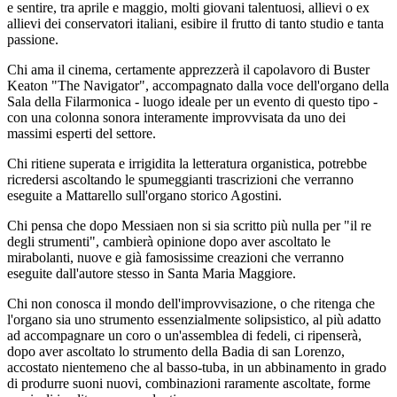
e sentire, tra aprile e maggio, molti giovani talentuosi, allievi o ex
allievi dei conservatori italiani, esibire il frutto di tanto studio e tanta
passione.
Chi ama il cinema, certamente apprezzerà il capolavoro di Buster
Keaton "The Navigator", accompagnato dalla voce dell'organo della
Sala della Filarmonica - luogo ideale per un evento di questo tipo -
con una colonna sonora interamente improvvisata da uno dei
massimi esperti del settore.
Chi ritiene superata e irrigidita la letteratura organistica, potrebbe
ricredersi ascoltando le spumeggianti trascrizioni che verranno
eseguite a Mattarello sull'organo storico Agostini.
Chi pensa che dopo Messiaen non si sia scritto più nulla per "il re
degli strumenti", cambierà opinione dopo aver ascoltato le
mirabolanti, nuove e già famosissime creazioni che verranno
eseguite dall'autore stesso in Santa Maria Maggiore.
Chi non conosca il mondo dell'improvvisazione, o che ritenga che
l'organo sia uno strumento essenzialmente solipsistico, al più adatto
ad accompagnare un coro o un'assemblea di fedeli, ci ripenserà,
dopo aver ascoltato lo strumento della Badia di san Lorenzo,
accostato nientemeno che al basso-tuba, in un abbinamento in grado
di produrre suoni nuovi, combinazioni raramente ascoltate, forme