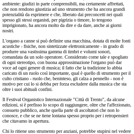
ambiente: giudizi in parte comprensibili, ma certamente affrettati,
che non rendono giustizia ad uno strumento che ha ancora grandi
potenzialità da esprimere e che, liberato dai preconcetti nei quali
spesso gli stessi organisti, per pigrizia o timore, lo tengono
imprigionato, ha ancora molto da dire e da dare, anche ai giorni
nostri.
L'organo a canne si può definire una macchina, dotata di molte fonti
acustiche - fisiche, non sintetizzate elettronicamente - in grado di
produrre una vastissima gamma di timbri e volumi sonori,
comandata da un solo operatore. Considerato come tale e spogliato
di ogni stereotipo, con buona approssimazione l'organo può dar
voce ad ogni genere di musica; il fatto che la tradizione lo abbia
caricato di un ruolo così importante, qual è quello di strumento per il
culto cristiano - ruolo che, beninteso, gli calza a pennello - non è
motivo per cui lo si debba per forza escludere dalla musica che sta
oltre i suoi abituali confini.
Il Festival Organistico Internazionale "Città di Trento", da alcune
edizioni, si è prefisso lo scopo di raggiungere, oltre che l'affezionato,
consueto pubblico, anche quella parte di ascoltatori che non lo
conosce, e che se ne tiene lontana spesso proprio per i retropensieri
che citavamo in apertura.
Chi lo ritiene uno strumento per anziani, potrebbe stupirsi nel vedere