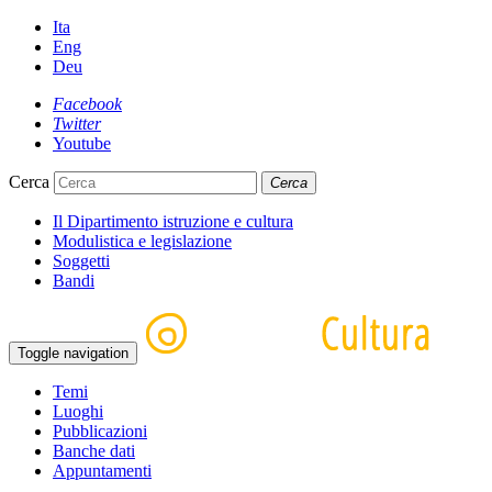
Ita
Eng
Deu
Facebook
Twitter
Youtube
Cerca
Cerca
Il Dipartimento istruzione e cultura
Modulistica e legislazione
Soggetti
Bandi
Toggle navigation
Temi
Luoghi
Pubblicazioni
Banche dati
Appuntamenti