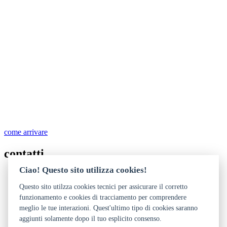
come arrivare
contatti
Ciao! Questo sito utilizza cookies!
0461 985244
0461 985244
Questo sito utilzza cookies tecnici per assicurare il corretto
info@filarmonica-trento.it
funzionamento e cookies di tracciamento per comprendere
http://www.filarmonica-trento.it
meglio le tue interazioni. Quest'ultimo tipo di cookies saranno
aggiunti solamente dopo il tuo esplicito consenso.
Dichiarazione di accessibilità