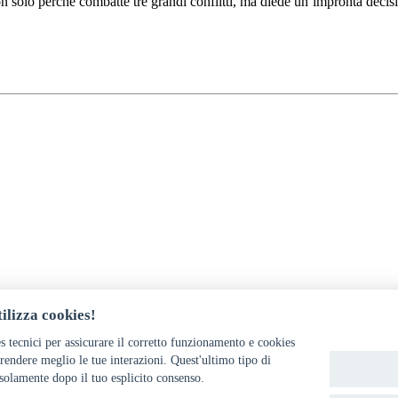
 solo perché combatté tre grandi conflitti, ma diede un’impronta decisiva 
ilizza cookies!
s tecnici per assicurare il corretto funzionamento e cookies
endere meglio le tue interazioni. Quest'ultimo tipo di
solamente dopo il tuo esplicito consenso.