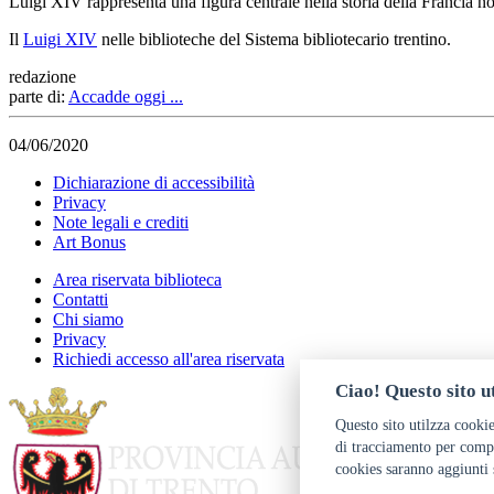
Luigi XIV rappresenta una figura centrale nella storia della Francia non
Il
Luigi XIV
nelle biblioteche del Sistema bibliotecario trentino.
redazione
parte di:
Accadde oggi ...
04/06/2020
Dichiarazione di accessibilità
Privacy
Note legali e crediti
Art Bonus
Area riservata biblioteca
Contatti
Chi siamo
Privacy
Richiedi accesso all'area riservata
Ciao! Questo sito ut
Questo sito utilzza cookie
di tracciamento per compr
cookies saranno aggiunti 