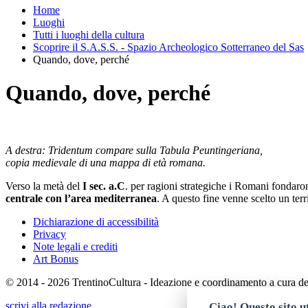
Home
Luoghi
Tutti i luoghi della cultura
Scoprire il S.A.S.S. - Spazio Archeologico Sotterraneo del Sas
Quando, dove, perché
Quando, dove, perché
A destra: Tridentum compare sulla Tabula Peuntingeriana,
copia medievale di una mappa di età romana.
Verso la metà del
I sec. a.C
. per ragioni strategiche i Romani fondaro
centrale con l’area mediterranea
. A questo fine venne scelto un terr
Dichiarazione di accessibilità
Privacy
Note legali e crediti
Art Bonus
© 2014 - 2026 TrentinoCultura - Ideazione e coordinamento a cura d
scrivi alla redazione
Ciao! Questo sito ut