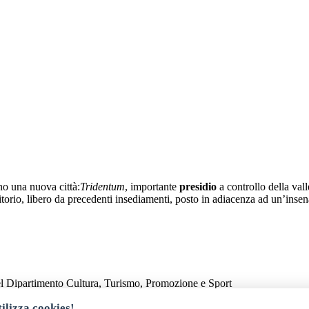
no una nuova città:
Tridentum
, importante
presidio
a controllo della vall
itorio, libero da precedenti insediamenti, posto in adiacenza ad un’insena
el Dipartimento Cultura, Turismo, Promozione e Sport
ilizza cookies!