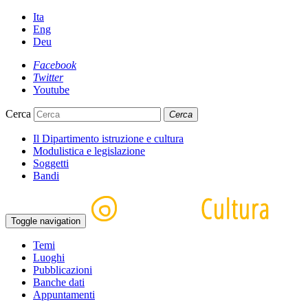
Ita
Eng
Deu
Facebook
Twitter
Youtube
Cerca
Cerca
Il Dipartimento istruzione e cultura
Modulistica e legislazione
Soggetti
Bandi
Toggle navigation
Temi
Luoghi
Pubblicazioni
Banche dati
Appuntamenti