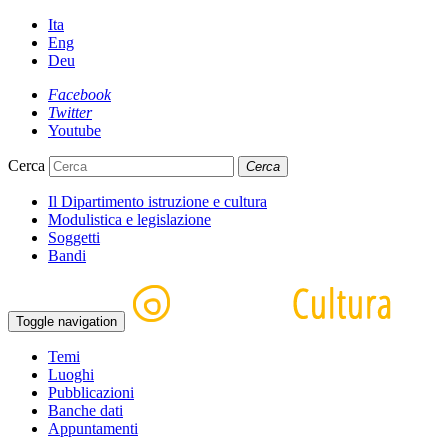
Ita
Eng
Deu
Facebook
Twitter
Youtube
Cerca
Cerca
Il Dipartimento istruzione e cultura
Modulistica e legislazione
Soggetti
Bandi
Toggle navigation
Temi
Luoghi
Pubblicazioni
Banche dati
Appuntamenti