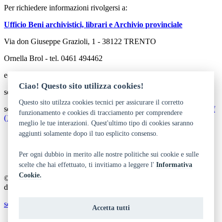
Per richiedere informazioni rivolgersi a:
Ufficio Beni archivistici, librari e Archivio provinciale
Via don Giuseppe Grazioli, 1 - 38122 TRENTO
Ornella Brol - tel. 0461 494462
e-mail:
ornella.brol@provincia.tn.it
Ciao! Questo sito utilizza cookies!
scarica il libro:
Elleno mi perdoneranno l'ardire.pdf (3,20 MB)
Questo sito utilzza cookies tecnici per assicurare il corretto
scarica il sommario:
Elleno mi perdoneranno l'ardire_Sommario.pdf
funzionamento e cookies di tracciamento per comprendere
(129,16 kB)
meglio le tue interazioni. Quest'ultimo tipo di cookies saranno
aggiunti solamente dopo il tuo esplicito consenso.
Dichiarazione di accessibilità
Privacy
Note legali e crediti
Per ogni dubbio in merito alle nostre politiche sui cookie e sulle
Art Bonus
scelte che hai effettuato, ti invitiamo a leggere l'
Informativa
Cookie.
© 2014 - 2026 TrentinoCultura - Ideazione e coordinamento a cura
del Dipartimento Cultura, Turismo, Promozione e Sport
scrivi alla redazione
Accetta tutti