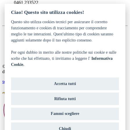
0461 233522
0461 233522
Ciao! Questo sito utilizza cookies!
info@teatrosanmarco.it
http://www.teatrosanmarco.it
Questo sito utilzza cookies tecnici per assicurare il corretto
funzionamento e cookies di tracciamento per comprendere
meglio le tue interazioni. Quest'ultimo tipo di cookies saranno
aggiunti solamente dopo il tuo esplicito consenso.
Dichiarazione di accessibilità
Privacy
Note legali e crediti
Per ogni dubbio in merito alle nostre politiche sui cookie e sulle
Art Bonus
scelte che hai effettuato, ti invitiamo a leggere l'
Informativa
Cookie.
© 2014 - 2026 TrentinoCultura - Ideazione e coordinamento a cura
del Dipartimento Cultura, Turismo, Promozione e Sport
scrivi alla redazione
Accetta tutti
Rifiuta tutti
Fammi scegliere
Chiudi