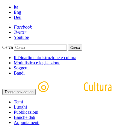
Ita
Eng
Deu
Facebook
Twitter
Youtube
Cerca
Cerca
Il Dipartimento istruzione e cultura
Modulistica e legislazione
Soggetti
Bandi
Toggle navigation
Temi
Luoghi
Pubblicazioni
Banche dati
Appuntamenti