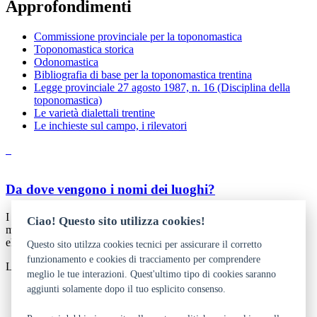
Approfondimenti
Commissione provinciale per la toponomastica
Toponomastica storica
Odonomastica
Bibliografia di base per la toponomastica trentina
Legge provinciale 27 agosto 1987, n. 16 (Disciplina della
toponomastica)
Le varietà dialettali trentine
Le inchieste sul campo, i rilevatori
Da dove vengono i nomi dei luoghi?
I nomi dei luoghi possono prendere spunto dalla conformazione
Ciao! Questo sito utilizza cookies!
morfologica del terreno, dall’uso che viene fatto del suolo e da altri
elementi.
Questo sito utilzza cookies tecnici per assicurare il corretto
funzionamento e cookies di tracciamento per comprendere
Lydia Flöss
meglio le tue interazioni. Quest'ultimo tipo di cookies saranno
aggiunti solamente dopo il tuo esplicito consenso.
Dichiarazione di accessibilità
Privacy
Note legali e crediti